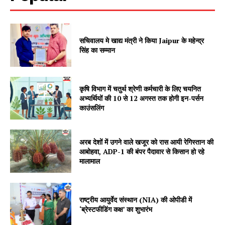
सचिवालय मे खाद्य मंत्री ने किया Jaipur के महेन्द्र
सिंह का सम्मान
कृषि विभाग में चतुर्थ श्रेणी कर्मचारी के लिए चयनित
SUBSCRIBE NOW
अभ्यर्थियों की 10 से 12 अगस्त तक होगी इन-पर्सन
काउंसलिंग
अरब देशों में उगने वाले खजूर को रास आयी रेगिस्तान की
Company
आबोहवा, ADP-1 की बंपर पैदावार से किसान हो रहे
मालामाल
About
Contact us
राष्ट्रीय आयुर्वेद संस्थान (NIA) की ओपीडी में
Subscription Plans
‘ब्रेस्टफीडिंग कक्ष’ का शुभारंभ
My account