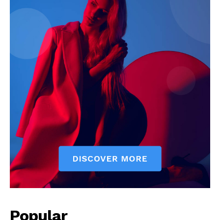
Jagruk Janta
Vishwasniya Hindi Akhbaar
Popular