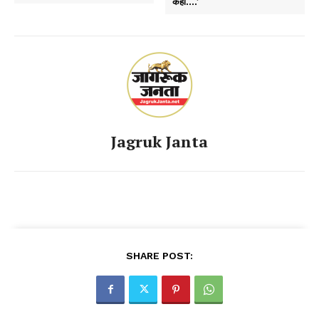
कहीं….’
Jagruk Janta
SHARE POST: