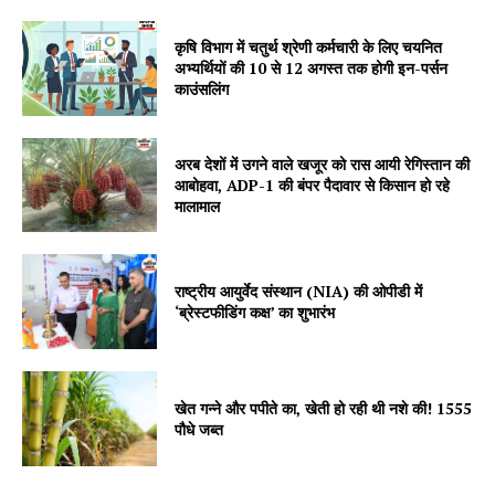
कृषि विभाग में चतुर्थ श्रेणी कर्मचारी के लिए चयनित
Jagruk Janta
अभ्यर्थियों की 10 से 12 अगस्त तक होगी इन-पर्सन
Vishwasniya Hindi Akhbaar
काउंसलिंग
अरब देशों में उगने वाले खजूर को रास आयी रेगिस्तान की
आबोहवा, ADP-1 की बंपर पैदावार से किसान हो रहे
मालामाल
राष्ट्रीय आयुर्वेद संस्थान (NIA) की ओपीडी में
‘ब्रेस्टफीडिंग कक्ष’ का शुभारंभ
SUBSCRIBE NOW
खेत गन्ने और पपीते का, खेती हो रही थी नशे की! 1555
पौधे जब्त