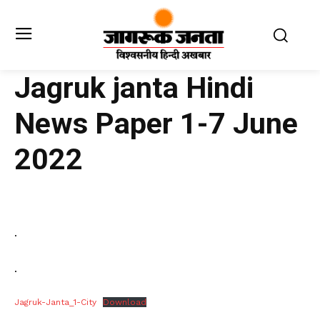
Jagruk janta Hindi
News Paper 1-7 June
2022
.
.
Jagruk-Janta_1-City
Download