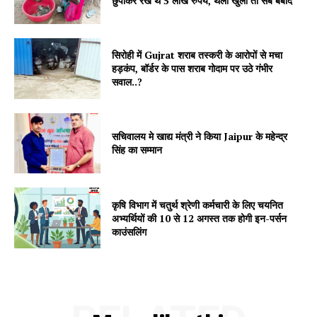
छुपाकर रखे थे 5 लाख रुपये, थैली खुली तो सब बर्बाद
सिरोही में Gujrat शराब तस्करी के आरोपों से मचा
हड़कंप, बॉर्डर के पास शराब गोदाम पर उठे गंभीर
सवाल..?
सचिवालय मे खाद्य मंत्री ने किया Jaipur के महेन्द्र
सिंह का सम्मान
Jagruk Janta
Vishwasniya Hindi Akhbaar
कृषि विभाग में चतुर्थ श्रेणी कर्मचारी के लिए चयनित
अभ्यर्थियों की 10 से 12 अगस्त तक होगी इन-पर्सन
काउंसलिंग