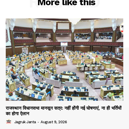
RELATED
More like this
SUBSCRIBE NOW
Company
About
Contact us
Subscription Plans
My account
राजस्थान विधानसभा मानसून सत्र: नहीं होंगी नई घोषणाएं, ना ही भर्तियों
का होगा ऐलान
Jagruk Janta
-
August 9, 2026