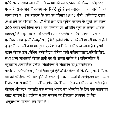
प्रोफेसर नारायण लाल मीना ने बताया की इस प्रकार की गोल्डन ओएस्टर
प्रजाति राजस्थान में प्रथम बार रिपोर्ट हुई हे इस मशरुम का रंग सोने के रंग
जैसा होता हे I इस मशरुम के कैप का परिमाप 18×12 सेमी. ,कॉनकेट टाइप
,तथा तने का परिमाप 9×1.7 सेमी तथा एक फ्रेश मशरुम के गुच्छे का वजन
300 ग्राम दर्ज किया गया I यह पोषणीय एवं औषद्यीय गुणों के कारण अधिक
महत्वपूर्ण हे I इस मशरुम में प्रोटीन 31.7 प्रतिशत , रेशा लगभग 25.7
प्रतिशत तथा इसमें सेल्यूलोस , हेमिसेलुलोसे और स्टार्च की अच्छी मात्रा होती
हे इसमें वसा की काम मात्रा 1 प्रतिशत व् लिग्निन भी पाया जाता हे I इसमें
सूक्षम पोषक तत्व ,विभिन बायोएक्टिव योगिक जैसे पॉलिसैक्राइड,एमिनोएसिड,
तथा अन्य लाभकारी पोषक तत्वो का भी अच्छा स्रोत हे I एमिनोएसिड में
ग्लुटामिन ,एस्पार्टिक एसिड ,विटामिन्स में विटामिन डी(अर्गोस्टेरॉल)
पोटेशियम,फॉस्फोरस , मेग्नीशियम एवं एंटीऑक्सिडेंट्स में फिनॉल , फ्लेवेनॉयड्स
जो की कोशिका को नष्ट होने से बचाता हे I वसा अम्लों में असंतृप्तत वसा अमल
विशेष रूप से पामिटिक, ओलिक,और लिनोलिक एसिड का भी अच्छा स्रोत हे I
गोल्डन ओएस्टर प्रजाति एक स्वस्थ आहार एवं औषद्यीय के लिए एक मूलयवान
खाद्य मशरुम हे I वर्तमान में इस मशरुम पर विस्त्रत अध्ययन के लिए
अनुसन्धान प्रारम्भ कर दिया हे I