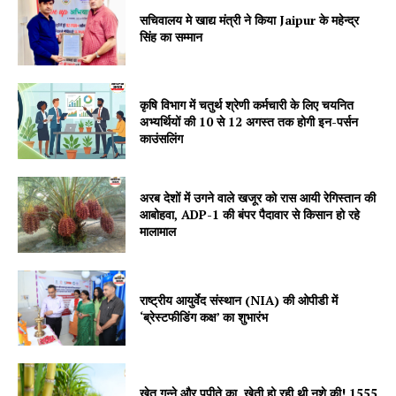
सचिवालय मे खाद्य मंत्री ने किया Jaipur के महेन्द्र
Company
सिंह का सम्मान
About
Contact us
कृषि विभाग में चतुर्थ श्रेणी कर्मचारी के लिए चयनित
अभ्यर्थियों की 10 से 12 अगस्त तक होगी इन-पर्सन
Subscription Plans
काउंसलिंग
My account
अरब देशों में उगने वाले खजूर को रास आयी रेगिस्तान की
आबोहवा, ADP-1 की बंपर पैदावार से किसान हो रहे
मालामाल
राष्ट्रीय आयुर्वेद संस्थान (NIA) की ओपीडी में
‘ब्रेस्टफीडिंग कक्ष’ का शुभारंभ
खेत गन्ने और पपीते का, खेती हो रही थी नशे की! 1555