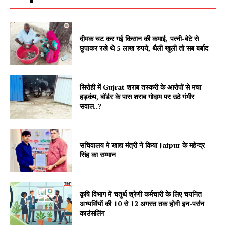
दीमक चट कर गई किसान की कमाई, पत्नी-बेटे से
छुपाकर रखे थे 5 लाख रुपये, थैली खुली तो सब बर्बाद
Jagruk Janta
Vishwasniya Hindi Akhbaar
सिरोही में Gujrat शराब तस्करी के आरोपों से मचा
हड़कंप, बॉर्डर के पास शराब गोदाम पर उठे गंभीर
सवाल..?
सचिवालय मे खाद्य मंत्री ने किया Jaipur के महेन्द्र
सिंह का सम्मान
कृषि विभाग में चतुर्थ श्रेणी कर्मचारी के लिए चयनित
अभ्यर्थियों की 10 से 12 अगस्त तक होगी इन-पर्सन
SUBSCRIBE NOW
काउंसलिंग