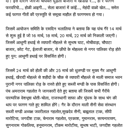
दी। इस दौरान जोरजी चोंपावत घुड़ला बाजारों में खडिय़ा रे…, हां रे फागण
फरवरियो…, होळी आइगी…, सेला बाजारां में कांईं…, मेहंदी वाळो खेत…, समेत
कई फागत गीतों की प्रस्तुति से समूचा माहौल ही फागणमय हो गया।
जिसमें आयोजन समिति के रामदिन भलालिया ने बताया कि यह पांच गैरे 14 मार्च
से शुरू हुई है जो 16 मार्च, 18 मार्च, 20 मार्च, 22 मार्च को निकाली जाएगी।
जिसमें आथुणी हथाई से व्यापारी मौहल्ले से सुभाष घाट, मोचीवाड़ा, चौपाटा
बाजार, कोट गेट, ईलाजी बाजार, से छीपो के मोहल्ला से नगर पालिका रोड़ होते
हुए पुन: आथुणी हथाई पर विसर्जित होगी।
जिसमें 24 मार्च को होली की और 25 मार्च को धुलण्डी पर मुख्य गैर आथुणी
हथाई, खैरादी मोहल्ले से शहीदो के चौक से व्यापारी मौहल्ले से माली समाज भवन
पुरानी नगर पालिका रोड़ के रास्ते होते हुए सब्जी मण्डी के पास विसर्जित होगी।
पंच अमराराम गहलोत ने जानकारी देते हुए बताया की जिसमें सभी गैरीये
पारम्परिक वेशभूषा धोती-चोला, राजस्थानी साफा और घुंघरू के साथ चंग की
थाप पर फागण गाते हुए शामिल होंगे। गैर के दौरान माली सैनी सेवा संस्थान
सब्जी मण्डी अध्यक्ष जवरीलाल गहलोत,सुखदेव सैनी, बाबूलाल टाक, सीपी
मारोटिया, जगदीश टाक, चेनाराम गहलोत, प्रकाश, गुमानराम, सत्यनारायण,
सुगनाराम गोकलिया, हनुमानराम, टीकम मारोटीया, सुभाष भाटी, जगदीश गहलोत