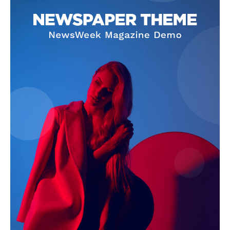
Jagruk Janta
Vishwasniya Hindi Akhbaar