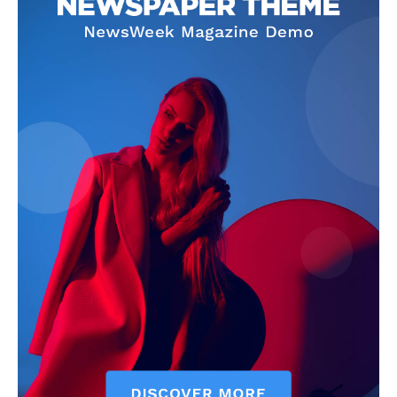
Jagruk Janta
Vishwasniya Hindi Akhbaar