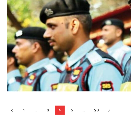
1
...
3
4
5
...
20