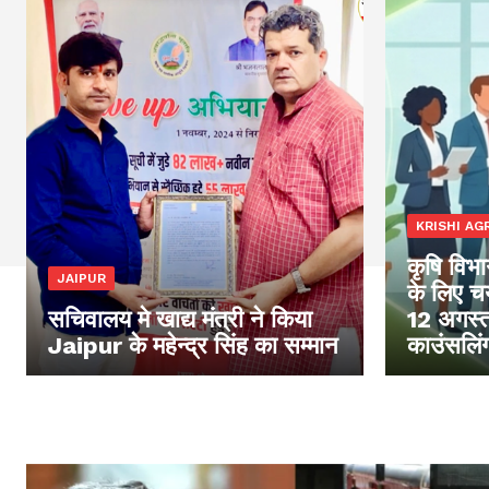
KRISHI AGR
कृषि विभाग
JAIPUR
के लिए चय
सचिवालय मे खाद्य मंत्री ने किया
12 अगस्त
Jaipur के महेन्द्र सिंह का सम्मान
काउंसलिं