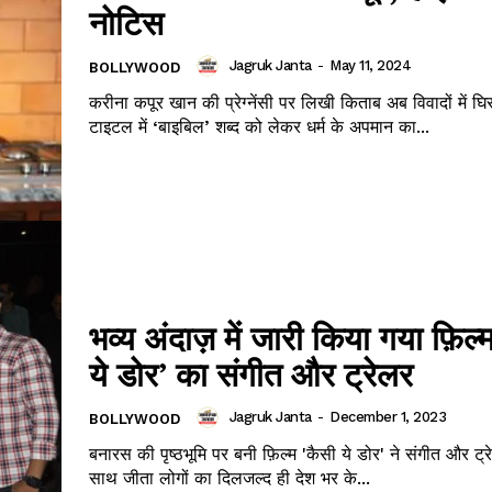
नोटिस
Jagruk Janta
-
May 11, 2024
BOLLYWOOD
करीना कपूर खान की प्रेग्नेंसी पर लिखी किताब अब विवादों में घि
Janta
टाइटल में ‘बाइबिल’ शब्द को लेकर धर्म के अपमान का...
a Hindi
aar
Company
About
Contact us
भव्य अंदाज़ में जारी किया गया फ़िल्
Subscription Plans
ये डोर’ का संगीत और ट्रेलर
My account
Jagruk Janta
-
December 1, 2023
BOLLYWOOD
बनारस की पृष्ठभूमि पर बनी फ़िल्म 'कैसी ये डोर' ने संगीत और ट्र
E NOW
साथ जीता लोगों का‌ दिलजल्द ही देश भर के...