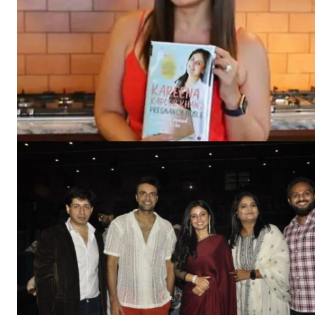
Jagruk 
Vishwasniy
Akhb
SUBSCRIB