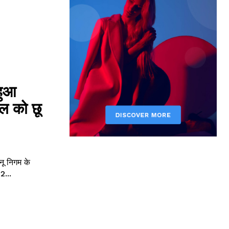
हुआ
िल को छू
नू निगम के
2...