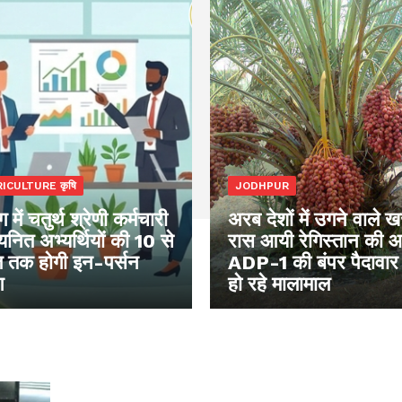
ICULTURE कृषि
JODHPUR
 में चतुर्थ श्रेणी कर्मचारी
अरब देशों में उगने वाले 
नित अभ्यर्थियों की 10 से
रास आयी रेगिस्तान की 
 तक होगी इन-पर्सन
ADP-1 की बंपर पैदावार
ग
हो रहे मालामाल