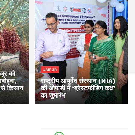
JAIPUR
खजूर को
आबोहवा,
राष्ट्रीय आयुर्वेद संस्थान (NIA)
 से किसान
की ओपीडी में ‘ब्रेस्टफीडिंग कक्ष’
का शुभारंभ