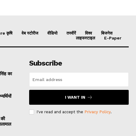
re कृषि
वेब स्टोरीज
वीडियो
तस्वीरें
विश्व
बिजनेस
लाइफस्टाइल
E-Paper
Subscribe
 सिंह का
यर्थियों
I WANT IN
I've read and accept the
Privacy Policy
.
 की
मालामाल