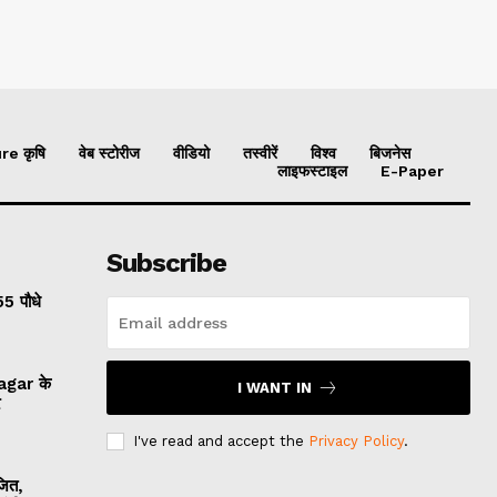
re कृषि
वेब स्टोरीज
वीडियो
तस्वीरें
विश्व
बिजनेस
लाइफस्टाइल
E-Paper
Subscribe
55 पौधे
Nagar के
I WANT IN
र
I've read and accept the
Privacy Policy
.
जित,