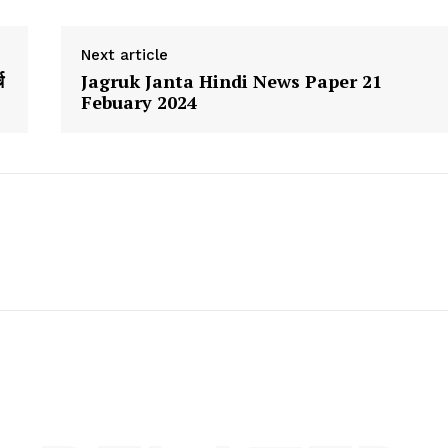
About
Next article
Contact us
च
Jagruk Janta Hindi News Paper 21
Febuary 2024
Subscription Plans
My account
E NOW