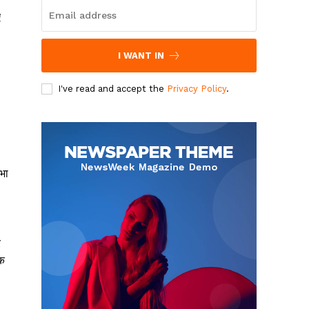
ए
I WANT IN
I've read and accept the
Privacy Policy
.
भा
र
िक