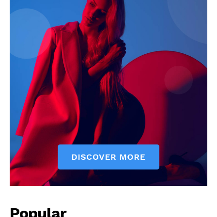
Jagruk Janta
Vishwasniya Hindi Akhbaar
Popular