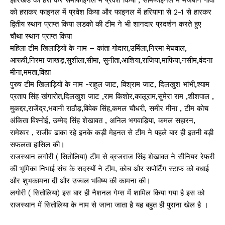
झारखंड को हरा कर सेमीफाइनल में प्रवेश किया , सेमिफाइनल में मेजबान गोवा
को हराकर फाइनल में प्रवेश किया और फाइनल में हरियाणा से 2-1 से हारकर
द्वितीय स्थान प्राप्त किया लडको की टीम ने भी शानदार प्रदर्शन करते हुए
चौथा स्थान प्राप्त किया
महिला टीम खिलाड़ियों के नाम – कांता गोदारा,उर्मिला,निरमा मेघवाल,
आरूषी,निरमा जाखड़,सुशीला,सीमा, सुनीता,आशिया,राजिया,माफिया,नसीम,वंदना
मीना,ममता,विद्या
पुरुष टीम खिलाड़ियों के नाम -राहुल जाट, विश्राम जाट, दिलखुश भांभी,श्याम
प्रताप सिंह खंगारोत,दिलखुश जाट ,राम किशोर,कालूराम,सुमेरा राम ,शीशपाल ,
मुकद्दर,राजेंद्र,भवानी राठौड़,विवेक सिंह,कमल चौधरी, समीर मीना , टीम कोच
अंकिता विश्नोई, उम्मेद सिंह शेखावत , अनिल भगवाड़िया, कमल सहारन,
रामेश्वर , राजीव ढाका रहे इनके कड़ी मेहनत से टीम ने पहले बार ही इतनी बड़ी
सफलता हासिल की।
राजस्थान लगोरी ( सितोलिया) टीम से ब्रजराज सिंह शेखावत ने सीनियर रेफरी
की भूमिका निभाई संघ के सदस्यों ने टीम, कोच और सपोर्टिंग स्टाफ को बधाई
और शुभकामना दी और उज्वल भविष्य की कामना की।
लगोरी ( सितोलिया) इस बार ही नैशनल गेम्स में शामिल किया गया है इस को
राजस्थान में सितोलिया के नाम से जाना जाता है यह बहुत ही पुराना खेल है ।