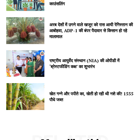
काउंसलिंग
Jagruk Janta
Vishwasniya Hindi Akhbaar
अरब देशों में उगने वाले खजूर को रास आयी रेगिस्तान की
आबोहवा, ADP-1 की बंपर पैदावार से किसान हो रहे
मालामाल
राष्ट्रीय आयुर्वेद संस्थान (NIA) की ओपीडी में
‘ब्रेस्टफीडिंग कक्ष’ का शुभारंभ
खेत गन्ने और पपीते का, खेती हो रही थी नशे की! 1555
SUBSCRIBE NOW
पौधे जब्त
Company