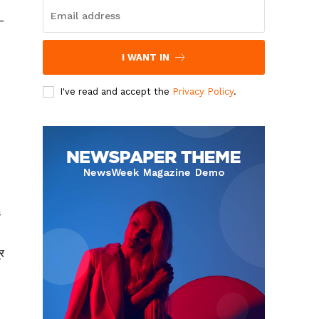
-
I WANT IN
I've read and accept the
Privacy Policy
.
ं
्र