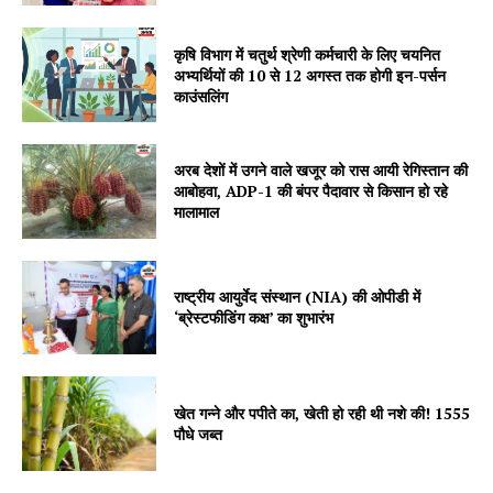
कृषि विभाग में चतुर्थ श्रेणी कर्मचारी के लिए चयनित
Jagruk Janta
अभ्यर्थियों की 10 से 12 अगस्त तक होगी इन-पर्सन
Vishwasniya Hindi Akhbaar
काउंसलिंग
अरब देशों में उगने वाले खजूर को रास आयी रेगिस्तान की
आबोहवा, ADP-1 की बंपर पैदावार से किसान हो रहे
मालामाल
राष्ट्रीय आयुर्वेद संस्थान (NIA) की ओपीडी में
‘ब्रेस्टफीडिंग कक्ष’ का शुभारंभ
SUBSCRIBE NOW
खेत गन्ने और पपीते का, खेती हो रही थी नशे की! 1555
पौधे जब्त