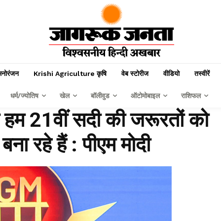
मनोरंजन
Krishi Agriculture कृषि
वेब स्टोरीज
वीडियो
तस्वीरें
धर्म/ज्योतिष
खेल
बॉलीवुड
ऑटोमोबाइल
राशिफल
ो हम 21वीं सदी की जरूरतों को
ना रहे हैं : पीएम मोदी